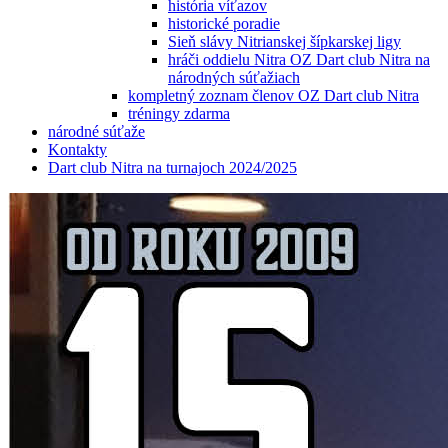
história víťazov
historické poradie
Sieň slávy Nitrianskej šípkarskej ligy
hráči oddielu Nitra OZ Dart club Nitra na
národných súťažiach
kompletný zoznam členov OZ Dart club Nitra
tréningy zdarma
národné súťaže
Kontakty
Dart club Nitra na turnajoch 2024/2025