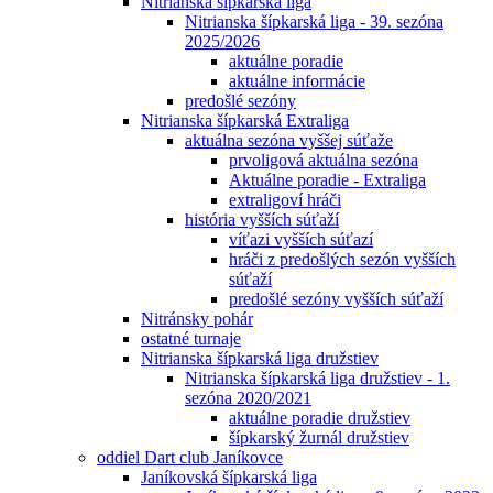
Nitrianska šípkarská liga
Nitrianska šípkarská liga - 39. sezóna
2025/2026
aktuálne poradie
aktuálne informácie
predošlé sezóny
Nitrianska šípkarská Extraliga
aktuálna sezóna vyššej súťaže
prvoligová aktuálna sezóna
Aktuálne poradie - Extraliga
extraligoví hráči
história vyšších súťaží
víťazi vyšších súťazí
hráči z predošlých sezón vyšších
súťaží
predošlé sezóny vyšších súťaží
Nitránsky pohár
ostatné turnaje
Nitrianska šípkarská liga družstiev
Nitrianska šípkarská liga družstiev - 1.
sezóna 2020/2021
aktuálne poradie družstiev
šípkarský žurnál družstiev
oddiel Dart club Janíkovce
Janíkovská šípkarská liga