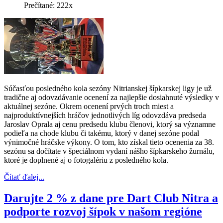
Prečítané: 222x
Súčasťou posledného kola sezóny Nitrianskej šípkarskej ligy je už
tradične aj odovzdávanie ocenení za najlepšie dosiahnuté výsledky v
aktuálnej sezóne. Okrem ocenení prvých troch miest a
najproduktívnejších hráčov jednotlivých líg odovzdáva predseda
Jaroslav Oprala aj cenu predsedu klubu členovi, ktorý sa významne
podieľa na chode klubu či takému, ktorý v danej sezóne podal
výnimočné hráčske výkony. O tom, kto získal tieto ocenenia za 38.
sezónu sa dočítate v špeciálnom vydaní nášho šípkarskeho žurnálu,
ktoré je doplnené aj o fotogalériu z posledného kola.
Čítať ďalej...
Darujte 2 % z dane pre Dart Club Nitra a
podporte rozvoj šípok v našom regióne