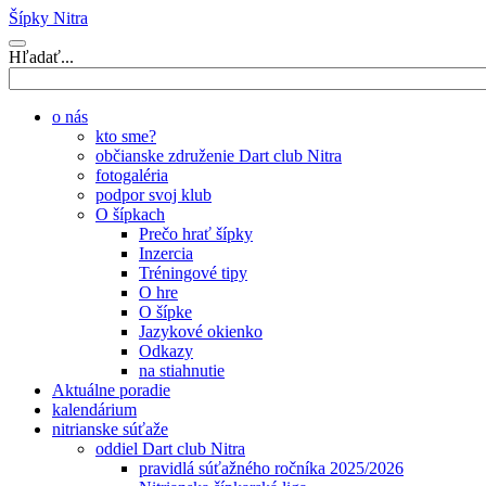
Šípky Nitra
Hľadať...
o nás
kto sme?
občianske združenie Dart club Nitra
fotogaléria
podpor svoj klub
O šípkach
Prečo hrať šípky
Inzercia
Tréningové tipy
O hre
O šípke
Jazykové okienko
Odkazy
na stiahnutie
Aktuálne poradie
kalendárium
nitrianske súťaže
oddiel Dart club Nitra
pravidlá súťažného ročníka 2025/2026