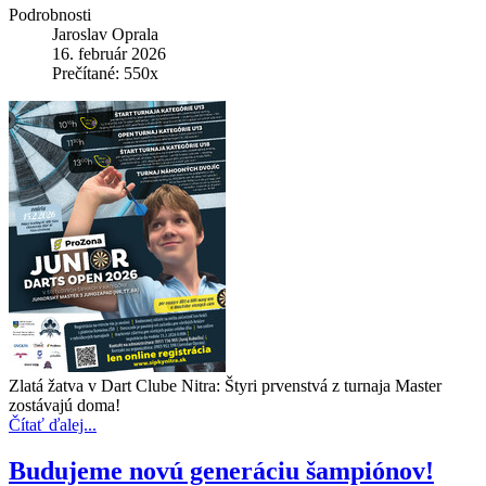
Podrobnosti
Jaroslav Oprala
16. február 2026
Prečítané: 550x
Zlatá žatva v Dart Clube Nitra: Štyri prvenstvá z turnaja Master
zostávajú doma!
Čítať ďalej...
Budujeme novú generáciu šampiónov!