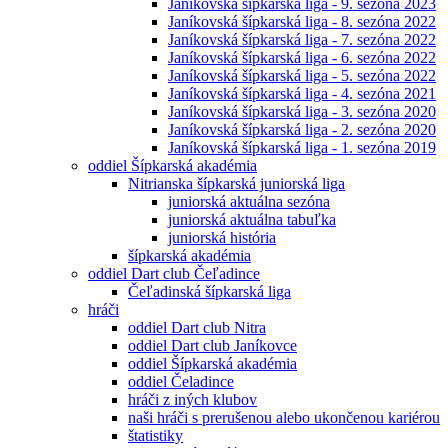
Janíkovská šípkarská liga - 9. sezóna 2023
Janíkovská šípkarská liga - 8. sezóna 2022
Janíkovská šípkarská liga - 7. sezóna 2022
Janíkovská šípkarská liga - 6. sezóna 2022
Janíkovská šípkarská liga - 5. sezóna 2022
Janíkovská šípkarská liga - 4. sezóna 2021
Janíkovská šípkarská liga - 3. sezóna 2020
Janíkovská šípkarská liga - 2. sezóna 2020
Janíkovská šípkarská liga - 1. sezóna 2019
oddiel Šípkarská akadémia
Nitrianska šípkarská juniorská liga
juniorská aktuálna sezóna
juniorská aktuálna tabuľka
juniorská história
šípkarská akadémia
oddiel Dart club Čeľadince
Čeľadinská šípkarská liga
hráči
oddiel Dart club Nitra
oddiel Dart club Janíkovce
oddiel Šípkarská akadémia
oddiel Čeladince
hráči z iných klubov
naši hráči s prerušenou alebo ukončenou kariérou
štatistiky