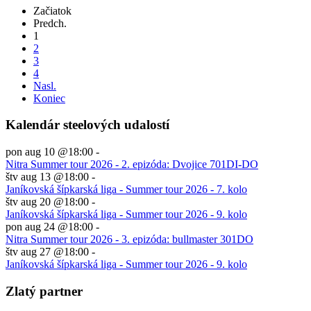
Začiatok
Predch.
1
2
3
4
Nasl.
Koniec
Kalendár steelových udalostí
pon aug 10 @18:00
-
Nitra Summer tour 2026 - 2. epizóda: Dvojice 701DI-DO
štv aug 13 @18:00
-
Janíkovská šípkarská liga - Summer tour 2026 - 7. kolo
štv aug 20 @18:00
-
Janíkovská šípkarská liga - Summer tour 2026 - 9. kolo
pon aug 24 @18:00
-
Nitra Summer tour 2026 - 3. epizóda: bullmaster 301DO
štv aug 27 @18:00
-
Janíkovská šípkarská liga - Summer tour 2026 - 9. kolo
Zlatý partner