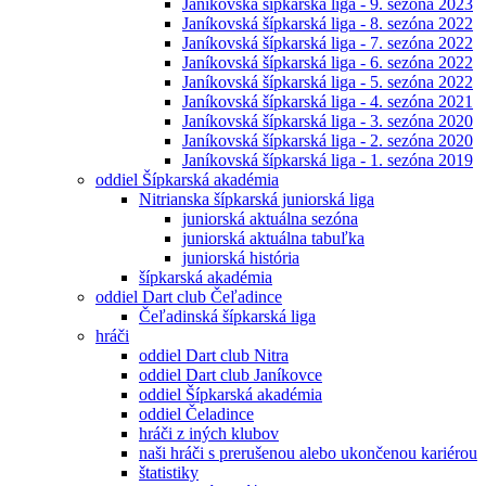
Janíkovská šípkarská liga - 9. sezóna 2023
Janíkovská šípkarská liga - 8. sezóna 2022
Janíkovská šípkarská liga - 7. sezóna 2022
Janíkovská šípkarská liga - 6. sezóna 2022
Janíkovská šípkarská liga - 5. sezóna 2022
Janíkovská šípkarská liga - 4. sezóna 2021
Janíkovská šípkarská liga - 3. sezóna 2020
Janíkovská šípkarská liga - 2. sezóna 2020
Janíkovská šípkarská liga - 1. sezóna 2019
oddiel Šípkarská akadémia
Nitrianska šípkarská juniorská liga
juniorská aktuálna sezóna
juniorská aktuálna tabuľka
juniorská história
šípkarská akadémia
oddiel Dart club Čeľadince
Čeľadinská šípkarská liga
hráči
oddiel Dart club Nitra
oddiel Dart club Janíkovce
oddiel Šípkarská akadémia
oddiel Čeladince
hráči z iných klubov
naši hráči s prerušenou alebo ukončenou kariérou
štatistiky