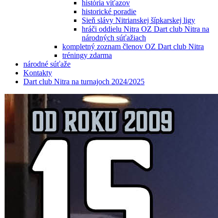
história víťazov
historické poradie
Sieň slávy Nitrianskej šípkarskej ligy
hráči oddielu Nitra OZ Dart club Nitra na
národných súťažiach
kompletný zoznam členov OZ Dart club Nitra
tréningy zdarma
národné súťaže
Kontakty
Dart club Nitra na turnajoch 2024/2025