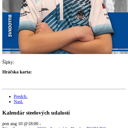
Šípky:
Hráčska karta:
Predch.
Nasl.
Kalendár steelových udalostí
pon aug 10 @18:00
-