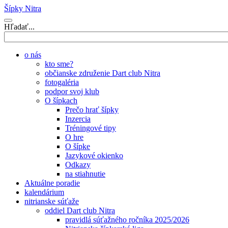
Šípky Nitra
Hľadať...
o nás
kto sme?
občianske združenie Dart club Nitra
fotogaléria
podpor svoj klub
O šípkach
Prečo hrať šípky
Inzercia
Tréningové tipy
O hre
O šípke
Jazykové okienko
Odkazy
na stiahnutie
Aktuálne poradie
kalendárium
nitrianske súťaže
oddiel Dart club Nitra
pravidlá súťažného ročníka 2025/2026