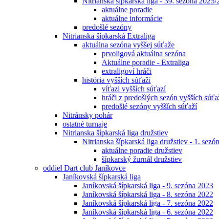
Nitrianska šípkarská liga - 39. sezóna 2025
aktuálne poradie
aktuálne informácie
predošlé sezóny
Nitrianska šípkarská Extraliga
aktuálna sezóna vyššej súťaže
prvoligová aktuálna sezóna
Aktuálne poradie - Extraliga
extraligoví hráči
história vyšších súťaží
víťazi vyšších súťazí
hráči z predošlých sezón vyšších súťa
predošlé sezóny vyšších súťaží
Nitránsky pohár
ostatné turnaje
Nitrianska šípkarská liga družstiev
Nitrianska šípkarská liga družstiev - 1. sez
aktuálne poradie družstiev
šípkarský žurnál družstiev
oddiel Dart club Janíkovce
Janíkovská šípkarská liga
Janíkovská šípkarská liga - 9. sezóna 2023
Janíkovská šípkarská liga - 8. sezóna 2022
Janíkovská šípkarská liga - 7. sezóna 2022
Janíkovská šípkarská liga - 6. sezóna 2022