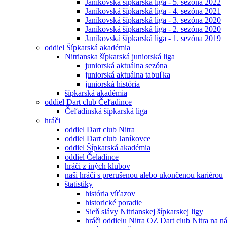
Janíkovská šípkarská liga - 5. sezóna 2022
Janíkovská šípkarská liga - 4. sezóna 2021
Janíkovská šípkarská liga - 3. sezóna 2020
Janíkovská šípkarská liga - 2. sezóna 2020
Janíkovská šípkarská liga - 1. sezóna 2019
oddiel Šípkarská akadémia
Nitrianska šípkarská juniorská liga
juniorská aktuálna sezóna
juniorská aktuálna tabuľka
juniorská história
šípkarská akadémia
oddiel Dart club Čeľadince
Čeľadinská šípkarská liga
hráči
oddiel Dart club Nitra
oddiel Dart club Janíkovce
oddiel Šípkarská akadémia
oddiel Čeladince
hráči z iných klubov
naši hráči s prerušenou alebo ukončenou kariérou
štatistiky
história víťazov
historické poradie
Sieň slávy Nitrianskej šípkarskej ligy
hráči oddielu Nitra OZ Dart club Nitra na 