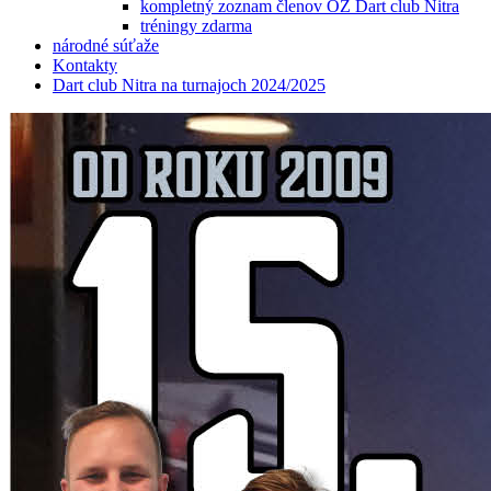
kompletný zoznam členov OZ Dart club Nitra
tréningy zdarma
národné súťaže
Kontakty
Dart club Nitra na turnajoch 2024/2025