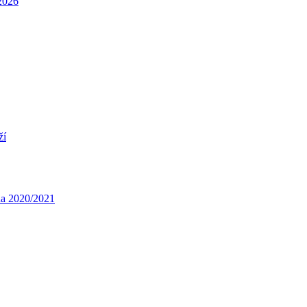
/2026
ží
óna 2020/2021