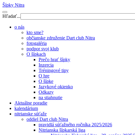
Šípky Nitra
Hľadať...
o nás
kto sme?
občianske združenie Dart club Nitra
fotogaléria
podpor svoj klub
O šípkach
Prečo hrať šípky
Inzercia
Tréningové tipy
O hre
O šípke
Jazykové okienko
Odkazy
na stiahnutie
Aktuálne poradie
kalendárium
nitrianske súťaže
oddiel Dart club Nitra
pravidlá súťažného ročníka 2025/2026
Nitrianska šípkarská liga