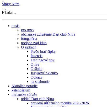
Šípky Nitra
Hľadať...
o nás
kto sme?
občianske združenie Dart club Nitra
fotogaléria
podpor svoj klub
O šípkach
Prečo hrať šípky
Inzercia
Tréningové tipy
O hre
O šípke
Jazykové okienko
Odkazy
na stiahnutie
Aktuálne poradie
kalendárium
nitrianske súťaže
oddiel Dart club Nitra
pravidlá súťažného ročníka 2025/2026