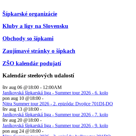
Šípkarské organizácie
Kluby a ligy na Slovensku
Obchody so šípkami
Zaujímavé stránky o šípkach
ZŠO kalendár podujatí
Kalendár steelových udalostí
štv aug 06 @18:00
-
12:00AM
Janíkovská šípkarská liga - Summer tour 2026 - 6. kolo
pon aug 10 @18:00
-
Nitra Summer tour 2026 - 2. epizóda: Dvojice 701DI-DO
štv aug 13 @18:00
-
Janíkovská šípkarská liga - Summer tour 2026 - 7. kolo
štv aug 20 @18:00
-
Janíkovská šípkarská liga - Summer tour 2026 - 9. kolo
pon aug 24 @18:00
-