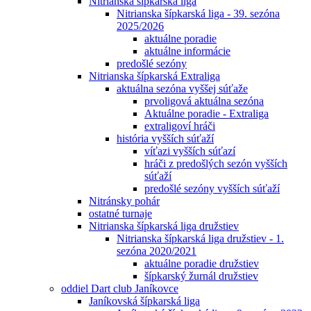
Nitrianska šípkarská liga
Nitrianska šípkarská liga - 39. sezóna
2025/2026
aktuálne poradie
aktuálne informácie
predošlé sezóny
Nitrianska šípkarská Extraliga
aktuálna sezóna vyššej súťaže
prvoligová aktuálna sezóna
Aktuálne poradie - Extraliga
extraligoví hráči
história vyšších súťaží
víťazi vyšších súťazí
hráči z predošlých sezón vyšších
súťaží
predošlé sezóny vyšších súťaží
Nitránsky pohár
ostatné turnaje
Nitrianska šípkarská liga družstiev
Nitrianska šípkarská liga družstiev - 1.
sezóna 2020/2021
aktuálne poradie družstiev
šípkarský žurnál družstiev
oddiel Dart club Janíkovce
Janíkovská šípkarská liga