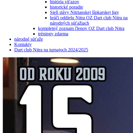
história víťazov
historické poradie
Sieň slávy Nitrianskej šípkarskej ligy
hráči oddielu Nitra OZ Dart club Nitra na
národných súťažiach
kompletný zoznam členov OZ Dart club Nitra
tréningy zdarma
národné súťaže
Kontakty
Dart club Nitra na turnajoch 2024/2025