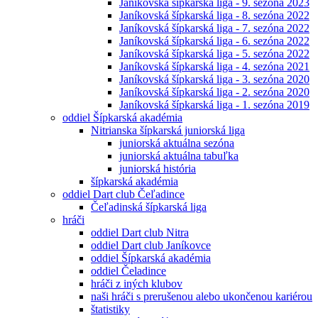
Janíkovská šípkarská liga - 9. sezóna 2023
Janíkovská šípkarská liga - 8. sezóna 2022
Janíkovská šípkarská liga - 7. sezóna 2022
Janíkovská šípkarská liga - 6. sezóna 2022
Janíkovská šípkarská liga - 5. sezóna 2022
Janíkovská šípkarská liga - 4. sezóna 2021
Janíkovská šípkarská liga - 3. sezóna 2020
Janíkovská šípkarská liga - 2. sezóna 2020
Janíkovská šípkarská liga - 1. sezóna 2019
oddiel Šípkarská akadémia
Nitrianska šípkarská juniorská liga
juniorská aktuálna sezóna
juniorská aktuálna tabuľka
juniorská história
šípkarská akadémia
oddiel Dart club Čeľadince
Čeľadinská šípkarská liga
hráči
oddiel Dart club Nitra
oddiel Dart club Janíkovce
oddiel Šípkarská akadémia
oddiel Čeladince
hráči z iných klubov
naši hráči s prerušenou alebo ukončenou kariérou
štatistiky