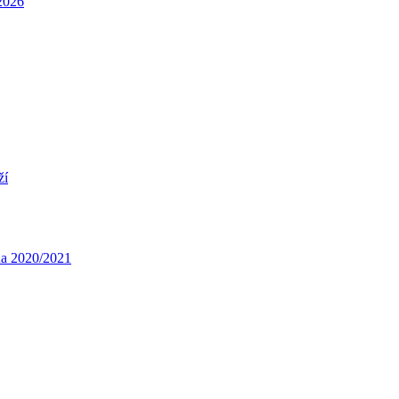
/2026
ží
óna 2020/2021