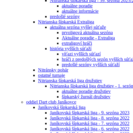
Nitrianska šípkarská liga - 39. sezóna 2025
aktuálne poradie
aktuálne informácie
predošlé sezóny
Nitrianska šípkarská Extraliga
aktuálna sezóna vyššej súťaže
prvoligová aktuálna sezóna
Aktuálne poradie - Extraliga
extraligoví hráči
história vyšších súťaží
víťazi vyšších súťazí
hráči z predošlých sezón vyšších súťa
predošlé sezóny vyšších súťaží
Nitránsky pohár
ostatné turnaje
Nitrianska šípkarská liga družstiev
Nitrianska šípkarská liga družstiev - 1. sez
aktuálne poradie družstiev
šípkarský žurnál družstiev
oddiel Dart club Janíkovce
Janíkovská šípkarská liga
Janíkovská šípkarská liga - 9. sezóna 2023
Janíkovská šípkarská liga - 8. sezóna 2022
Janíkovská šípkarská liga - 7. sezóna 2022
Janíkovská šípkarská liga - 6. sezóna 2022