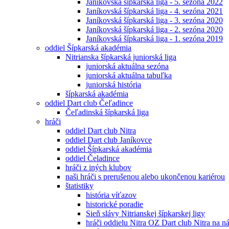
Janíkovská šípkarská liga - 5. sezóna 2022
Janíkovská šípkarská liga - 4. sezóna 2021
Janíkovská šípkarská liga - 3. sezóna 2020
Janíkovská šípkarská liga - 2. sezóna 2020
Janíkovská šípkarská liga - 1. sezóna 2019
oddiel Šípkarská akadémia
Nitrianska šípkarská juniorská liga
juniorská aktuálna sezóna
juniorská aktuálna tabuľka
juniorská história
šípkarská akadémia
oddiel Dart club Čeľadince
Čeľadinská šípkarská liga
hráči
oddiel Dart club Nitra
oddiel Dart club Janíkovce
oddiel Šípkarská akadémia
oddiel Čeladince
hráči z iných klubov
naši hráči s prerušenou alebo ukončenou kariérou
štatistiky
história víťazov
historické poradie
Sieň slávy Nitrianskej šípkarskej ligy
hráči oddielu Nitra OZ Dart club Nitra na 