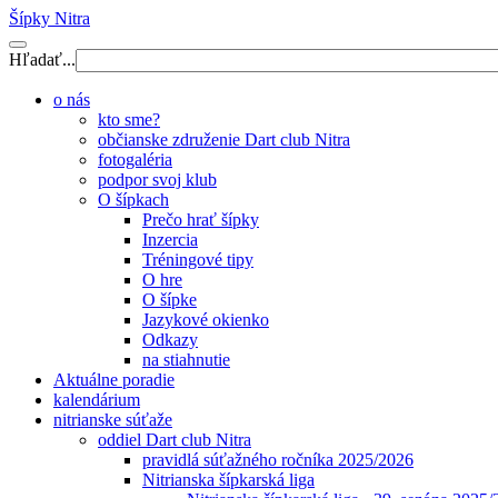
Šípky Nitra
Hľadať...
o nás
kto sme?
občianske združenie Dart club Nitra
fotogaléria
podpor svoj klub
O šípkach
Prečo hrať šípky
Inzercia
Tréningové tipy
O hre
O šípke
Jazykové okienko
Odkazy
na stiahnutie
Aktuálne poradie
kalendárium
nitrianske súťaže
oddiel Dart club Nitra
pravidlá súťažného ročníka 2025/2026
Nitrianska šípkarská liga