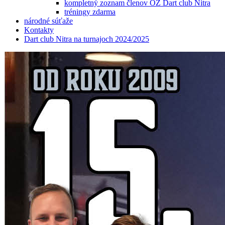
kompletný zoznam členov OZ Dart club Nitra
tréningy zdarma
národné súťaže
Kontakty
Dart club Nitra na turnajoch 2024/2025