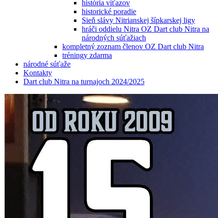
história víťazov
historické poradie
Sieň slávy Nitrianskej šípkarskej ligy
hráči oddielu Nitra OZ Dart club Nitra na
národných súťažiach
kompletný zoznam členov OZ Dart club Nitra
tréningy zdarma
národné súťaže
Kontakty
Dart club Nitra na turnajoch 2024/2025