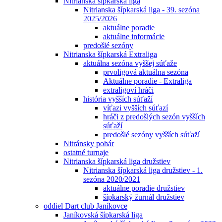
Nitrianska šípkarská liga
Nitrianska šípkarská liga - 39. sezóna
2025/2026
aktuálne poradie
aktuálne informácie
predošlé sezóny
Nitrianska šípkarská Extraliga
aktuálna sezóna vyššej súťaže
prvoligová aktuálna sezóna
Aktuálne poradie - Extraliga
extraligoví hráči
história vyšších súťaží
víťazi vyšších súťazí
hráči z predošlých sezón vyšších
súťaží
predošlé sezóny vyšších súťaží
Nitránsky pohár
ostatné turnaje
Nitrianska šípkarská liga družstiev
Nitrianska šípkarská liga družstiev - 1.
sezóna 2020/2021
aktuálne poradie družstiev
šípkarský žurnál družstiev
oddiel Dart club Janíkovce
Janíkovská šípkarská liga