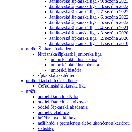
Janíkovská šípkarská liga - 9. sezóna 2023
Janíkovská šípkarská liga - 8. sezóna 2022
Janíkovská šípkarská liga - 7. sezóna 2022
Janíkovská šípkarská liga - 6. sezóna 2022
Janíkovská šípkarská liga - 5. sezóna 2022
Janíkovská šípkarská liga - 4. sezóna 2021
Janíkovská šípkarská liga - 3. sezóna 2020
Janíkovská šípkarská liga - 2. sezóna 2020
Janíkovská šípkarská liga - 1. sezóna 2019
oddiel Šípkarská akadémia
Nitrianska šípkarská juniorská liga
juniorská aktuálna sezóna
juniorská aktuálna tabuľka
juniorská história
šípkarská akadémia
oddiel Dart club Čeľadince
Čeľadinská šípkarská liga
hráči
oddiel Dart club Nitra
oddiel Dart club Janíkovce
oddiel Šípkarská akadémia
oddiel Čeladince
hráči z iných klubov
naši hráči s prerušenou alebo ukončenou kariérou
štatistiky