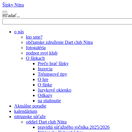
Šípky Nitra
Hľadať...
o nás
kto sme?
občianske združenie Dart club Nitra
fotogaléria
podpor svoj klub
O šípkach
Prečo hrať šípky
Inzercia
Tréningové tipy
O hre
O šípke
Jazykové okienko
Odkazy
na stiahnutie
Aktuálne poradie
kalendárium
nitrianske súťaže
oddiel Dart club Nitra
pravidlá súťažného ročníka 2025/2026