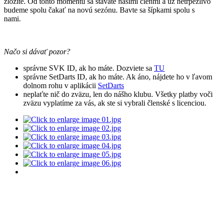
zložité. Od tohto momentu sa stávate našimi členmi a už netrpezlivo
budeme spolu čakať na novú sezónu. Bavte sa šípkami spolu s
nami.
Načo si dávať pozor?
správne SVK ID, ak ho máte. Dozviete sa
TU
správne SetDarts ID, ak ho máte. Ak áno, nájdete ho v ľavom
dolnom rohu v aplikácii
SetDarts
neplaťte nič do zväzu, len do nášho klubu. Všetky platby voči
zväzu vyplatíme za vás, ak ste si vybrali členské s licenciou.