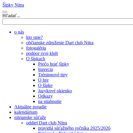
Šípky Nitra
Hľadať...
o nás
kto sme?
občianske združenie Dart club Nitra
fotogaléria
podpor svoj klub
O šípkach
Prečo hrať šípky
Inzercia
Tréningové tipy
O hre
O šípke
Jazykové okienko
Odkazy
na stiahnutie
Aktuálne poradie
kalendárium
nitrianske súťaže
oddiel Dart club Nitra
pravidlá súťažného ročníka 2025/2026