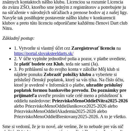
známych kontaktoch nášho klubu. Licenciou sa rozumie Licencia
do zväzu ZŠO, ktorého sme jedným z registrátorov a potrebujete ju
na súťaženie v národných súťažiach a prenose bodov aj z našej ligy.
Navyše tak posilňujete postavenie nášho klubu v konkurencii
klubov a preto túto licenciu odporúčame každému členovi Dart club
Nitra.
Základný postup:
1. Vytvoríte si vlastný účet cez
Zaregistrovať licenciu
na
https://portal.slovaksteeldarts.sk/
2. V účte vyplníte jednotlivé polia a pozor, v platbe uvediete,
že
platiť budete cez Klub
, teda nie sami (Ja).
3. Po prihlásení sa do svojho konta v záložke Môj klub si
nájdete ponuku
Zobraziť položky klubu
a vyberiete si
príslušný členský poplatok, ktorý sa vás týka. Na číslo účtu,
ktoré je uvedené v Informácii o platbe,
uhradíte príslušný
poplatok formou bankového prevodu
.
Do poznámky pre
prijímateľa
uveďte prosím vaše celé meno a príslušnosť k
oddielu nasledovne:
PriezviskoMenoOddielNitra2025-2026
alebo PriezviskoMenoOddielJanikovce2025-2026 alebo
PriezviskoMenoOddielAkademia2025-2026 alebo
PriezviskoMenoOddielBrestovany2025-2026. A to je všetko.
Sme si vedomí, že je to nové, ale veríme, že to nebude pre vás nič