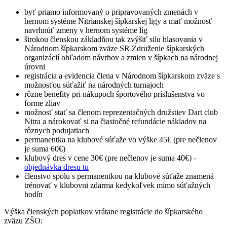
byť priamo informovaný o pripravovaných zmenách v
hernom systéme Nitrianskej šípkarskej ligy a mať možnosť
navrhnúť zmeny v hernom systéme líg
širokou členskou základňou tak zvýšiť silu hlasovania v
Národnom šípkarskom zväze SR Združenie šípkarských
organizácií ohľadom návrhov a zmien v šípkach na národnej
úrovni
registrácia a evidencia člena v Národnom šípkarskom zväze s
možnosťou súťažiť na národných turnajoch
rôzne benefity pri nákupoch športového príslušenstva vo
forme zliav
možnosť stať sa členom reprezentačných družstiev Dart club
Nitra a nárokovať si na čiastočné refundácie nákladov na
rôznych podujatiach
permanentka na klubové súťaže vo výške 45€ (pre nečlenov
je suma 60€)
klubový dres v cene 30€ (pre nečlenov je suma 40€) -
objednávka dresu tu
členstvo spolu s permanentkou na klubové súťaže znamená
trénovať v klubovni zdarma kedykoľvek mimo súťažných
hodín
Výška členských poplatkov vrátane registrácie do šípkarského
zväzu ZŠO: