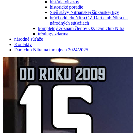
história víťazov
historické poradie
Sieň slávy Nitrianskej šípkarskej ligy
hráči oddielu Nitra OZ Dart club Nitra na
národných súťažiach
kompletný zoznam členov OZ Dart club Nitra
tréningy zdarma
národné súťaže
Kontakty
Dart club Nitra na turnajoch 2024/2025