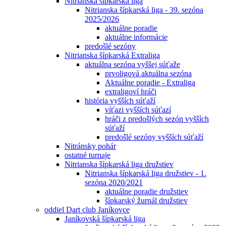
Nitrianska šípkarská liga
Nitrianska šípkarská liga - 39. sezóna
2025/2026
aktuálne poradie
aktuálne informácie
predošlé sezóny
Nitrianska šípkarská Extraliga
aktuálna sezóna vyššej súťaže
prvoligová aktuálna sezóna
Aktuálne poradie - Extraliga
extraligoví hráči
história vyšších súťaží
víťazi vyšších súťazí
hráči z predošlých sezón vyšších
súťaží
predošlé sezóny vyšších súťaží
Nitránsky pohár
ostatné turnaje
Nitrianska šípkarská liga družstiev
Nitrianska šípkarská liga družstiev - 1.
sezóna 2020/2021
aktuálne poradie družstiev
šípkarský žurnál družstiev
oddiel Dart club Janíkovce
Janíkovská šípkarská liga