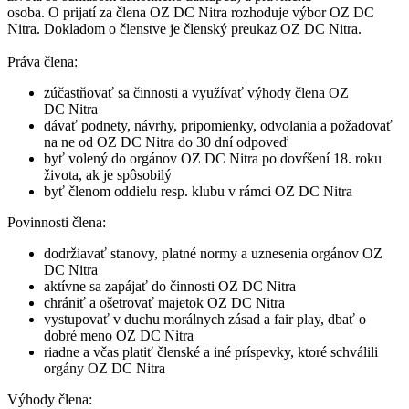
osoba. O prijatí za člena OZ DC Nitra rozhoduje výbor OZ DC
Nitra. Dokladom o členstve je členský preukaz OZ DC Nitra.
Práva člena:
zúčastňovať sa činnosti a využívať výhody člena OZ
DC Nitra
dávať podnety, návrhy, pripomienky, odvolania a požadovať
na ne od OZ DC Nitra do 30 dní odpoveď
byť volený do orgánov OZ DC Nitra po dovŕšení 18. roku
života, ak je spôsobilý
byť členom oddielu resp. klubu v rámci OZ DC Nitra
Povinnosti člena:
dodržiavať stanovy, platné normy a uznesenia orgánov OZ
DC Nitra
aktívne sa zapájať do činnosti OZ DC Nitra
chrániť a ošetrovať majetok OZ DC Nitra
vystupovať v duchu morálnych zásad a fair play, dbať o
dobré meno OZ DC Nitra
riadne a včas platiť členské a iné príspevky, ktoré schválili
orgány OZ DC Nitra
Výhody člena: