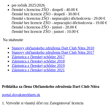
pre ročník 2025/2026
členské s licenciou ZŠO - dospelí - 40.00 €
členské bez licencie ZŠO - dospelí - 30.00 €
členské s licenciou ZŠO - nepracujúci dôchodcovia - 29.00 €
členské bez licencie ZŠO - nepracujúci dôchodcovia - 19.00 €
členské s licenciou ZŠO - juniori - 20.00 €
členské bez licencie ZŠO - juniori - 10.00 €
Na stiahnutie
Stanovy občianskeho združenia Dart Club Nitra 2010
Stanovy občianskeho združenia Dart Club Nitra 2017
Zápisnica z členskej schôdze 2017
Zápisnica z členskej schôdze 2018
Zápisnica z členskej schôdze 2019
Zápisnica z členskej schôdze 2021
Prihláška za člena Občianskeho združenia Dart Club Nitra
portal.slovaksteeldarts.sk
1. Vytvoríte si vlastný účet cez Zaregistrovať licenciu