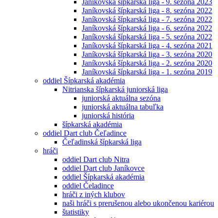
Janíkovská šípkarská liga - 9. sezóna 2023
Janíkovská šípkarská liga - 8. sezóna 2022
Janíkovská šípkarská liga - 7. sezóna 2022
Janíkovská šípkarská liga - 6. sezóna 2022
Janíkovská šípkarská liga - 5. sezóna 2022
Janíkovská šípkarská liga - 4. sezóna 2021
Janíkovská šípkarská liga - 3. sezóna 2020
Janíkovská šípkarská liga - 2. sezóna 2020
Janíkovská šípkarská liga - 1. sezóna 2019
oddiel Šípkarská akadémia
Nitrianska šípkarská juniorská liga
juniorská aktuálna sezóna
juniorská aktuálna tabuľka
juniorská história
šípkarská akadémia
oddiel Dart club Čeľadince
Čeľadinská šípkarská liga
hráči
oddiel Dart club Nitra
oddiel Dart club Janíkovce
oddiel Šípkarská akadémia
oddiel Čeladince
hráči z iných klubov
naši hráči s prerušenou alebo ukončenou kariérou
štatistiky