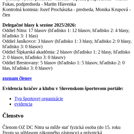
Fukas, podpredseda - Martin Hlavenka
Kontrolná komisia: Jozef Prochászka - predseda, Monika Krupová -
člen
Delegačné hlasy k sezóne 2025/2026:
Oddiel Nitra: 17 hlasov (hľadisko 1: 12 hlasov, hľadisko 2: 4 hlasy,
hľadisko 3: 1 hlas)
Oddiel Janíkovce: 3 hlasov (hľadisko 1: 3 hlasy, hľadisko 2: 0 hlasy,
hľadisko 3: 0 hlasov)
Oddiel Šípkarská akadémia: 2 hlasov (hľadisko 1: 2 hlasy, hľadisko
2: 0 hlasov, hľadisko 3: 0 hlasov)
Oddiel Brestovany: 5 hlasov (hľadisko 1: 5 hlasov, hľadisko 2: 0
hlas, hľadisko 3: 0 hlasov)
zoznam členov
Evidencia hráčov a klubu v Slovenskom športovom portále:
Typ športovej organizácie
evidencia
Členstvo
Členom OZ DC Nitra sa môže stať fyzická osoba (do 15. roku
života so súhlasom zákonného zástupcu) a právnická