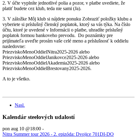
2. V účte vyplníte jednotlivé polia a pozor, v platbe uvediete, že
platiť budete cez klub, teda nie sami (Ja).
3. V záložke Môj klub si nájdete ponuku Zobraziť položky klubu a
vyberiete si príslušný členský poplatok, ktorý sa vás týka. Na číslo
účtu, ktoré je uvedené v Informácii o platbe, uhradíte príslušný
poplatok formou bankoveho prevodu. Do poznámky pre
prijímateľa uveďte prosím vaše celé meno a príslušnosť k oddielu
nasledovne:
PriezviskoMenoOddielNitra2025-2026 alebo
PriezviskoMenoOddielJanikovce2025-2026 alebo
PriezviskoMenoOddielAkademia2025-2026 alebo
PriezviskoMenoOddielBrestovany2025-2026.
A to je všetko.
Nasl.
Kalendár steelových udalostí
pon aug 10 @18:00
-
Nitra Summer tour 2026 - 2. epizóda: Dvojice 701DI-DO