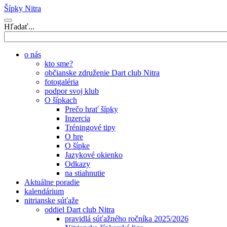
Šípky Nitra
Hľadať...
o nás
kto sme?
občianske združenie Dart club Nitra
fotogaléria
podpor svoj klub
O šípkach
Prečo hrať šípky
Inzercia
Tréningové tipy
O hre
O šípke
Jazykové okienko
Odkazy
na stiahnutie
Aktuálne poradie
kalendárium
nitrianske súťaže
oddiel Dart club Nitra
pravidlá súťažného ročníka 2025/2026