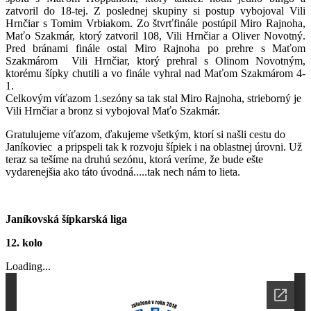
zatvoril do 18-tej. Z poslednej skupiny si postup vybojoval Vili
Hrnčiar s Tomim Vrbiakom. Zo štvrťfinále postúpil Miro Rajnoha,
Maťo Szakmár, ktorý zatvoril 108, Vili Hrnčiar a Oliver Novotný.
Pred bránami finále ostal Miro Rajnoha po prehre s Maťom
Szakmárom Vili Hrnčiar, ktorý prehral s Olinom Novotným,
ktorému šípky chutili a vo finále vyhral nad Maťom Szakmárom 4-
1.
Celkovým víťazom 1.sezóny sa tak stal Miro Rajnoha, strieborný je
Vili Hrnčiar a bronz si vybojoval Maťo Szakmár.
Gratulujeme víťazom, ďakujeme všetkým, ktorí si našli cestu do
Janíkoviec a pripspeli tak k rozvoju šípiek i na oblastnej úrovni. Už
teraz sa tešíme na druhú sezónu, ktorá veríme, že bude ešte
vydarenejšia ako táto úvodná.....tak nech nám to lieta.
Janíkovská šípkarská liga
12. kolo
Loading...