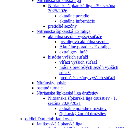
Nitrianska šípkarská liga
Nitrianska šípkarská liga - 39. sezóna
2025/2026
aktuálne poradie
aktuálne informácie
predošlé sezóny
Nitrianska šípkarská Extraliga
aktuálna sezóna vyššej súťaže
prvoligová aktuálna sezóna
Aktuálne poradie - Extraliga
extraligoví hráči
história vyšších súťaží
víťazi vyšších súťazí
hráči z predošlých sezón vyšších
súťaží
predošlé sezóny vyšších súťaží
Nitránsky pohár
ostatné turnaje
Nitrianska šípkarská liga družstiev
Nitrianska šípkarská liga družstiev - 1.
sezóna 2020/2021
aktuálne poradie družstiev
šípkarský žurnál družstiev
oddiel Dart club Janíkovce
Janíkovská šípkarská liga