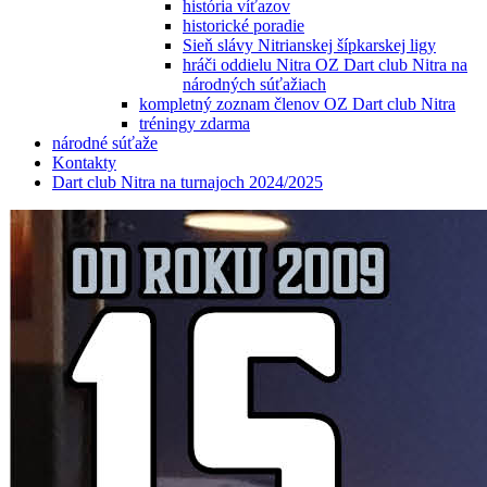
história víťazov
historické poradie
Sieň slávy Nitrianskej šípkarskej ligy
hráči oddielu Nitra OZ Dart club Nitra na
národných súťažiach
kompletný zoznam členov OZ Dart club Nitra
tréningy zdarma
národné súťaže
Kontakty
Dart club Nitra na turnajoch 2024/2025