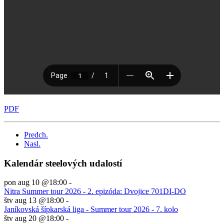
PDF
Predch.
Nasl.
Kalendár steelových udalostí
pon aug 10 @18:00
-
Nitra Summer tour 2026 - 2. epizóda: Dvojice 701DI-DO
štv aug 13 @18:00
-
Janíkovská šípkarská liga - Summer tour 2026 - 7. kolo
štv aug 20 @18:00
-