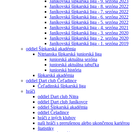
Janíkovská šípkarská liga - 9. sezóna 2023
Janíkovská šípkarská liga - 8. sezóna 2022
Janíkovská šípkarská liga - 7. sezóna 2022
Janíkovská šípkarská liga - 6. sezóna 2022
Janíkovská šípkarská liga - 5. sezóna 2022
Janíkovská šípkarská liga - 4. sezóna 2021
Janíkovská šípkarská liga - 3. sezóna 2020
Janíkovská šípkarská liga - 2. sezóna 2020
Janíkovská šípkarská liga - 1. sezóna 2019
oddiel Šípkarská akadémia
Nitrianska šípkarská juniorská liga
juniorská aktuálna sezóna
juniorská aktuálna tabuľka
juniorská história
šípkarská akadémia
oddiel Dart club Čeľadince
Čeľadinská šípkarská liga
hráči
oddiel Dart club Nitra
oddiel Dart club Janíkovce
oddiel Šípkarská akadémia
oddiel Čeladince
hráči z iných klubov
naši hráči s prerušenou alebo ukončenou kariérou
štatistiky