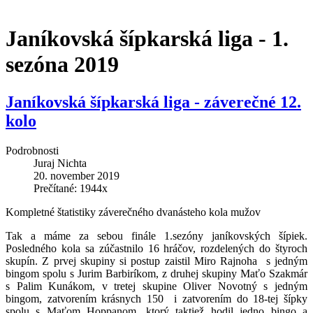
Janíkovská šípkarská liga - 1.
sezóna 2019
Janíkovská šípkarská liga - záverečné 12.
kolo
Podrobnosti
Juraj Nichta
20. november 2019
Prečítané: 1944x
Kompletné štatistiky záverečného dvanásteho kola mužov
Tak a máme za sebou finále 1.sezóny janíkovských šípiek.
Posledného kola sa zúčastnilo 16 hráčov, rozdelených do štyroch
skupín. Z prvej skupiny si postup zaistil Miro Rajnoha s jedným
bingom spolu s Jurim Barbiríkom, z druhej skupiny Maťo Szakmár
s Palim Kunákom, v tretej skupine Oliver Novotný s jedným
bingom, zatvorením krásnych 150 i zatvorením do 18-tej šípky
spolu s Maťom Hoppanom, ktorý taktiež hodil jedno bingo a