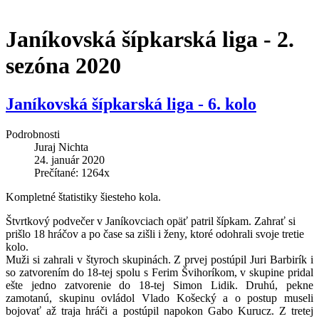
Janíkovská šípkarská liga - 2.
sezóna 2020
Janíkovská šípkarská liga - 6. kolo
Podrobnosti
Juraj Nichta
24. január 2020
Prečítané: 1264x
Kompletné štatistiky šiesteho kola.
Štvrtkový podvečer v Janíkovciach opäť patril šípkam. Zahrať si
prišlo 18 hráčov a po čase sa zišli i ženy, ktoré odohrali svoje tretie
kolo.
Muži si zahrali v štyroch skupinách. Z prvej postúpil Juri Barbirík i
so zatvorením do 18-tej spolu s Ferim Švihoríkom, v skupine pridal
ešte jedno zatvorenie do 18-tej Simon Lidik. Druhú, pekne
zamotanú, skupinu ovládol Vlado Košecký a o postup museli
bojovať až traja hráči a postúpil napokon Gabo Kurucz. Z tretej