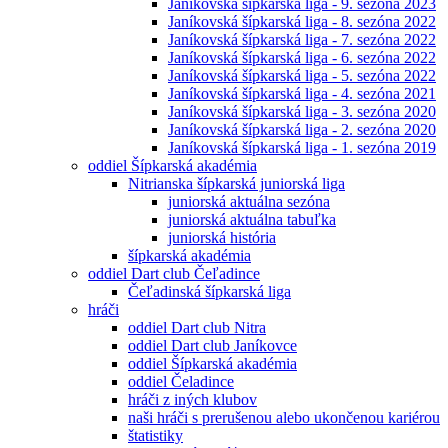
Janíkovská šípkarská liga - 9. sezóna 2023
Janíkovská šípkarská liga - 8. sezóna 2022
Janíkovská šípkarská liga - 7. sezóna 2022
Janíkovská šípkarská liga - 6. sezóna 2022
Janíkovská šípkarská liga - 5. sezóna 2022
Janíkovská šípkarská liga - 4. sezóna 2021
Janíkovská šípkarská liga - 3. sezóna 2020
Janíkovská šípkarská liga - 2. sezóna 2020
Janíkovská šípkarská liga - 1. sezóna 2019
oddiel Šípkarská akadémia
Nitrianska šípkarská juniorská liga
juniorská aktuálna sezóna
juniorská aktuálna tabuľka
juniorská história
šípkarská akadémia
oddiel Dart club Čeľadince
Čeľadinská šípkarská liga
hráči
oddiel Dart club Nitra
oddiel Dart club Janíkovce
oddiel Šípkarská akadémia
oddiel Čeladince
hráči z iných klubov
naši hráči s prerušenou alebo ukončenou kariérou
štatistiky