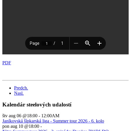
PDF
Predch.
Nasl.
Kalendár steelových udalostí
štv aug 06 @18:00
-
12:00AM
Janíkovská šípkarská liga - Summer tour 2026 - 6. kolo
pon aug 10 @18:00
-