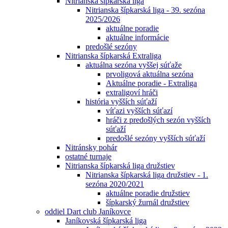
Nitrianska šípkarská liga
Nitrianska šípkarská liga - 39. sezóna
2025/2026
aktuálne poradie
aktuálne informácie
predošlé sezóny
Nitrianska šípkarská Extraliga
aktuálna sezóna vyššej súťaže
prvoligová aktuálna sezóna
Aktuálne poradie - Extraliga
extraligoví hráči
história vyšších súťaží
víťazi vyšších súťazí
hráči z predošlých sezón vyšších
súťaží
predošlé sezóny vyšších súťaží
Nitránsky pohár
ostatné turnaje
Nitrianska šípkarská liga družstiev
Nitrianska šípkarská liga družstiev - 1.
sezóna 2020/2021
aktuálne poradie družstiev
šípkarský žurnál družstiev
oddiel Dart club Janíkovce
Janíkovská šípkarská liga