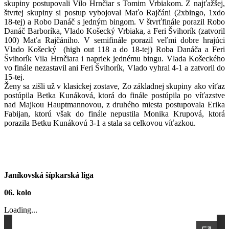
skupiny postupovali Vilo Hrnčiar s Tomim Vrbiakom. Z najťažšej,
štvrtej skupiny si postup vybojoval Maťo Rajčáni (2xbingo, 1xdo
18-tej) a Robo Danáč s jedným bingom. V štvrťfinále porazil Robo
Danáč Barboríka, Vlado Košecký Vrbiaka, a Feri Švihorík (zatvoril
100) Maťa Rajčániho. V semifinále porazil veľmi dobre hrajúci
Vlado Košecký (high out 118 a do 18-tej) Roba Danáča a Feri
Švihorík Vila Hrnčiara i napriek jednému bingu. Vlada Košeckého
vo finále nezastavil ani Feri Švihorík, Vlado vyhral 4-1 a zatvoril do
15-tej.
Ženy sa zišli už v klasickej zostave, Zo základnej skupiny ako víťaz
postúpila Betka Kunáková, ktorá do finále postúpila po víťazstve
nad Majkou Hauptmannovou, z druhého miesta postupovala Erika
Fabijan, ktorú však do finále nepustila Monika Krupová, ktorá
porazila Betku Kunákovú 3-1 a stala sa celkovou víťazkou.
Janíkovská šípkarská liga
06. kolo
Loading...