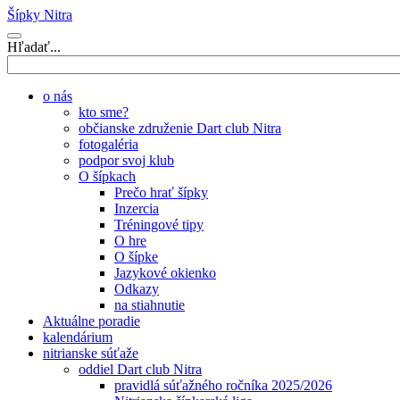
Šípky Nitra
Hľadať...
o nás
kto sme?
občianske združenie Dart club Nitra
fotogaléria
podpor svoj klub
O šípkach
Prečo hrať šípky
Inzercia
Tréningové tipy
O hre
O šípke
Jazykové okienko
Odkazy
na stiahnutie
Aktuálne poradie
kalendárium
nitrianske súťaže
oddiel Dart club Nitra
pravidlá súťažného ročníka 2025/2026