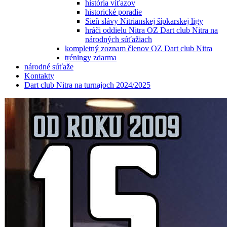
história víťazov
historické poradie
Sieň slávy Nitrianskej šípkarskej ligy
hráči oddielu Nitra OZ Dart club Nitra na
národných súťažiach
kompletný zoznam členov OZ Dart club Nitra
tréningy zdarma
národné súťaže
Kontakty
Dart club Nitra na turnajoch 2024/2025