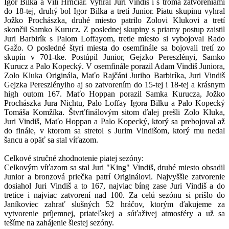
Igor Bilka a Vili Hrnčiar. Vyhral Juri Vindiš i s troma zatvoreniami
do 18-tej, druhý bol Igor Bilka a tretí Junior. Piatu skupinu vyhral
Jožko Prochászka, druhé miesto patrilo Zolovi Klukovi a tretí
skončil Samko Kurucz. Z poslednej skupiny s priamy postup zaistil
Juri Barbirík s Palom Loffayom, tretie miesto si vybojoval Rado
Gažo. O posledné štyri miesta do osemfinále sa bojovali tretí zo
skupín v 701-tke. Postúpil Junior, Gejzko Pereszlényi, Samko
Kurucz a Palo Kopecký. V osemfinále porazil Adam Vindiš Juniora,
Zolo Kluka Originála, Maťo Rajčáni Juriho Barbiríka, Juri Vindiš
Gejzka Pereszlényiho aj so zatvorením do 15-tej i 18-tej a krásnym
high outom 167. Maťo Hoppan porazil Samka Kurucza, Jožko
Prochászka Jura Nichtu, Palo Loffay Igora Bilku a Palo Kopecký
Tomáša Komžíka. Štvrťfinálovým sitom ďalej prešli Zolo Kluka,
Juri Vindiš, Maťo Hoppan a Palo Kopecký, ktorý sa prebojoval až
do finále, v ktorom sa stretol s Jurim Vindišom, ktorý mu nedal
šancu a opäť sa stal víťazom.
Celkové stručné zhodnotenie piatej sezóny:
Celkovým víťazom sa stal Juri "King" Vindiš, druhé miesto obsadil
Junior a bronzová priečka patrí Originálovi. Najvyššie zatvorenie
dosiahol Juri Vindiš a to 167, najviac bíng zase Juri Vindiš a do
tretice i najviac zatvorení nad 100. Za celú sezónu si prišlo do
Janíkoviec zahrať slušných 52 hráčov, ktorým ďakujeme za
vytvorenie príjemnej, priateľskej a súťaživej atmosféry a už sa
tešíme na zahájenie šiestej sezóny.