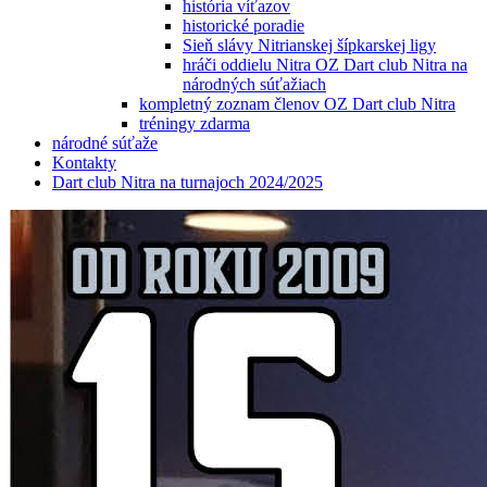
história víťazov
historické poradie
Sieň slávy Nitrianskej šípkarskej ligy
hráči oddielu Nitra OZ Dart club Nitra na
národných súťažiach
kompletný zoznam členov OZ Dart club Nitra
tréningy zdarma
národné súťaže
Kontakty
Dart club Nitra na turnajoch 2024/2025