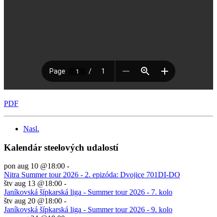
PDF
Nasl.
Kalendár steelových udalostí
pon aug 10 @18:00
-
Nitra Summer tour 2026 - 2. epizóda: Dvojice 701DI-DO
štv aug 13 @18:00
-
Janíkovská šípkarská liga - Summer tour 2026 - 7. kolo
štv aug 20 @18:00
-
Janíkovská šípkarská liga - Summer tour 2026 - 9. kolo