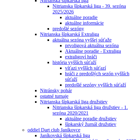
Nitrianska šípkarská liga
Nitrianska šípkarská liga - 39. sezóna
2025/2026
aktuálne poradie
aktuálne informácie
predošlé sezóny
Nitrianska šípkarská Extraliga
aktuálna sezóna vyššej súťaže
prvoligová aktuálna sezóna
Aktuálne poradie - Extraliga
extraligoví hráči
história vyšších súťaží
víťazi vyšších súťazí
hráči z predošlých sezón vyšších
súťaží
predošlé sezóny vyšších súťaží
Nitránsky pohár
ostatné turnaje
Nitrianska šípkarská liga družstiev
Nitrianska šípkarská liga družstiev - 1.
sezóna 2020/2021
aktuálne poradie družstiev
šípkarský žurnál družstiev
oddiel Dart club Janíkovce
Janíkovská šípkarská liga