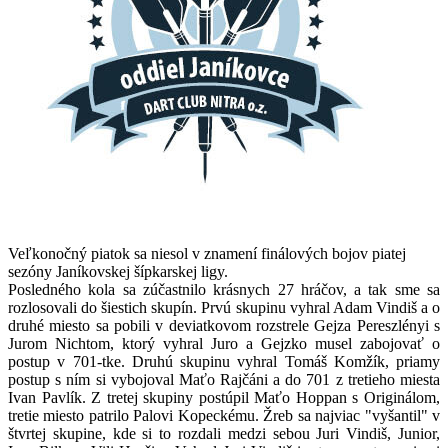
Veľkonočný piatok sa niesol v znamení finálových bojov piatej
sezóny Janíkovskej šípkarskej ligy.
Posledného kola sa zúčastnilo krásnych 27 hráčov, a tak sme sa
rozlosovali do šiestich skupín. Prvú skupinu vyhral Adam Vindiš a o
druhé miesto sa pobili v deviatkovom rozstrele Gejza Pereszlényi s
Jurom Nichtom, ktorý vyhral Juro a Gejzko musel zabojovať o
postup v 701-tke. Druhú skupinu vyhral Tomáš Komžík, priamy
postup s ním si vybojoval Maťo Rajčáni a do 701 z tretieho miesta
Ivan Pavlík. Z tretej skupiny postúpil Maťo Hoppan s Originálom,
tretie miesto patrilo Palovi Kopeckému. Žreb sa najviac "vyšantil" v
štvrtej skupine, kde si to rozdali medzi sebou Juri Vindiš, Junior,