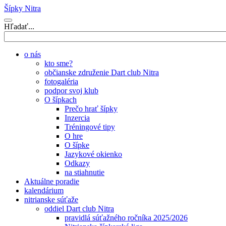
Šípky Nitra
Hľadať...
o nás
kto sme?
občianske združenie Dart club Nitra
fotogaléria
podpor svoj klub
O šípkach
Prečo hrať šípky
Inzercia
Tréningové tipy
O hre
O šípke
Jazykové okienko
Odkazy
na stiahnutie
Aktuálne poradie
kalendárium
nitrianske súťaže
oddiel Dart club Nitra
pravidlá súťažného ročníka 2025/2026