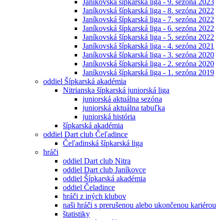
Janíkovská šípkarská liga - 9. sezóna 2023
Janíkovská šípkarská liga - 8. sezóna 2022
Janíkovská šípkarská liga - 7. sezóna 2022
Janíkovská šípkarská liga - 6. sezóna 2022
Janíkovská šípkarská liga - 5. sezóna 2022
Janíkovská šípkarská liga - 4. sezóna 2021
Janíkovská šípkarská liga - 3. sezóna 2020
Janíkovská šípkarská liga - 2. sezóna 2020
Janíkovská šípkarská liga - 1. sezóna 2019
oddiel Šípkarská akadémia
Nitrianska šípkarská juniorská liga
juniorská aktuálna sezóna
juniorská aktuálna tabuľka
juniorská história
šípkarská akadémia
oddiel Dart club Čeľadince
Čeľadinská šípkarská liga
hráči
oddiel Dart club Nitra
oddiel Dart club Janíkovce
oddiel Šípkarská akadémia
oddiel Čeladince
hráči z iných klubov
naši hráči s prerušenou alebo ukončenou kariérou
štatistiky