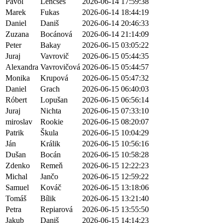
Pavol
Lencsés
2026-06-14 17:59:38
Marek
Fukas
2026-06-14 18:44:19
Daniel
Daniš
2026-06-14 20:46:33
Zuzana
Bocánová
2026-06-14 21:14:09
Peter
Bakay
2026-06-15 03:05:22
Juraj
Vavrovič
2026-06-15 05:44:35
Alexandra
Vavrovičová
2026-06-15 05:44:57
Monika
Krupová
2026-06-15 05:47:32
Daniel
Grach
2026-06-15 06:40:03
Róbert
Lopušan
2026-06-15 06:56:14
Juraj
Nichta
2026-06-15 07:33:10
miroslav
Rookie
2026-06-15 08:20:07
Patrik
Škula
2026-06-15 10:04:29
Ján
Králik
2026-06-15 10:56:16
Dušan
Bocán
2026-06-15 10:58:28
Zdenko
Remeň
2026-06-15 12:22:23
Michal
Jančo
2026-06-15 12:59:22
Samuel
Kováč
2026-06-15 13:18:06
Tomáš
Bílik
2026-06-15 13:21:40
Petra
Repiarová
2026-06-15 13:55:50
Jakub
Daniš
2026-06-15 14:14:23