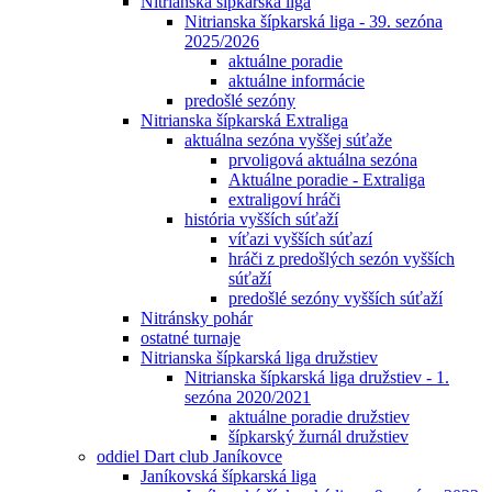
Nitrianska šípkarská liga
Nitrianska šípkarská liga - 39. sezóna
2025/2026
aktuálne poradie
aktuálne informácie
predošlé sezóny
Nitrianska šípkarská Extraliga
aktuálna sezóna vyššej súťaže
prvoligová aktuálna sezóna
Aktuálne poradie - Extraliga
extraligoví hráči
história vyšších súťaží
víťazi vyšších súťazí
hráči z predošlých sezón vyšších
súťaží
predošlé sezóny vyšších súťaží
Nitránsky pohár
ostatné turnaje
Nitrianska šípkarská liga družstiev
Nitrianska šípkarská liga družstiev - 1.
sezóna 2020/2021
aktuálne poradie družstiev
šípkarský žurnál družstiev
oddiel Dart club Janíkovce
Janíkovská šípkarská liga