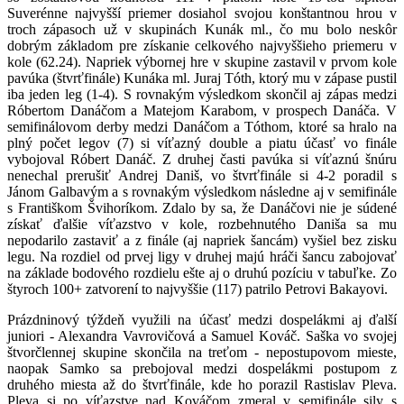
Suverénne najvyšší priemer dosiahol svojou konštantnou hrou v
troch zápasoch už v skupinách Kunák ml., čo mu bolo neskôr
dobrým základom pre získanie celkového najvyššieho priemeru v
kole (62.24). Napriek výbornej hre v skupine zastavil v prvom kole
pavúka (štvrťfinále) Kunáka ml. Juraj Tóth, ktorý mu v zápase pustil
iba jeden leg (1-4). S rovnakým výsledkom skončil aj zápas medzi
Róbertom Danáčom a Matejom Karabom, v prospech Danáča. V
semifinálovom derby medzi Danáčom a Tóthom, ktoré sa hralo na
plný počet legov (7) si víťazný double a piatu účasť vo finále
vybojoval Róbert Danáč. Z druhej časti pavúka si víťaznú šnúru
nenechal prerušiť Andrej Daniš, vo štvrťfinále si 4-2 poradil s
Jánom Galbavým a s rovnakým výsledkom následne aj v semifinále
s Františkom Švihoríkom. Zdalo by sa, že Danáčovi nie je súdené
získať ďalšie víťazstvo v kole, rozbehnutého Daniša sa mu
nepodarilo zastaviť a z finále (aj napriek šancám) vyšiel bez zisku
legu. Na rozdiel od prvej ligy v druhej majú hráči šancu zabojovať
na základe bodového rozdielu ešte aj o druhú pozíciu v tabuľke. Zo
štyroch 100+ zatvorení to najvyššie (117) patrilo Petrovi Bakayovi.
Prázdninový týždeň využili na účasť medzi dospelákmi aj ďalší
juniori - Alexandra Vavrovičová a Samuel Kováč. Saška vo svojej
štvorčlennej skupine skončila na treťom - nepostupovom mieste,
naopak Samko sa prebojoval medzi dospelákmi postupom z
druhého miesta až do štvrťfinále, kde ho porazil Rastislav Pleva.
Pleva si po víťazstve nad Kováčom zmeral v semifinále sily s