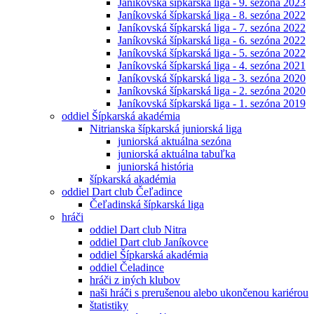
Janíkovská šípkarská liga - 9. sezóna 2023
Janíkovská šípkarská liga - 8. sezóna 2022
Janíkovská šípkarská liga - 7. sezóna 2022
Janíkovská šípkarská liga - 6. sezóna 2022
Janíkovská šípkarská liga - 5. sezóna 2022
Janíkovská šípkarská liga - 4. sezóna 2021
Janíkovská šípkarská liga - 3. sezóna 2020
Janíkovská šípkarská liga - 2. sezóna 2020
Janíkovská šípkarská liga - 1. sezóna 2019
oddiel Šípkarská akadémia
Nitrianska šípkarská juniorská liga
juniorská aktuálna sezóna
juniorská aktuálna tabuľka
juniorská história
šípkarská akadémia
oddiel Dart club Čeľadince
Čeľadinská šípkarská liga
hráči
oddiel Dart club Nitra
oddiel Dart club Janíkovce
oddiel Šípkarská akadémia
oddiel Čeladince
hráči z iných klubov
naši hráči s prerušenou alebo ukončenou kariérou
štatistiky