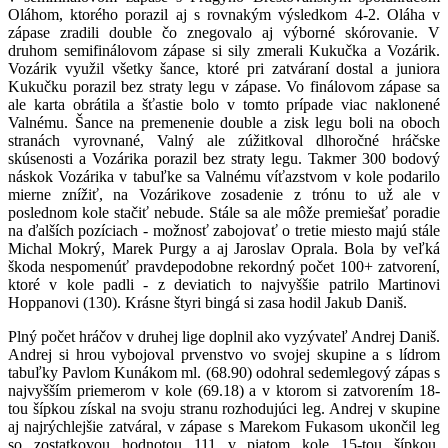
Oláhom, ktorého porazil aj s rovnakým výsledkom 4-2. Oláha v
zápase zradili double čo znegovalo aj výborné skórovanie. V
druhom semifinálovom zápase si sily zmerali Kukučka a Vozárik.
Vozárik využil všetky šance, ktoré pri zatváraní dostal a juniora
Kukučku porazil bez straty legu v zápase. Vo finálovom zápase sa
ale karta obrátila a šťastie bolo v tomto prípade viac naklonené
Valnému. Šance na premenenie double a zisk legu boli na oboch
stranách vyrovnané, Valný ale zúžitkoval dlhoročné hráčske
skúsenosti a Vozárika porazil bez straty legu. Takmer 300 bodový
náskok Vozárika v tabuľke sa Valnému víťazstvom v kole podarilo
mierne znížiť, na Vozárikove zosadenie z trónu to už ale v
poslednom kole stačiť nebude. Stále sa ale môže premiešať poradie
na ďalších pozíciach - možnosť zabojovať o tretie miesto majú stále
Michal Mokrý, Marek Purgy a aj Jaroslav Oprala. Bola by veľká
škoda nespomenúť pravdepodobne rekordný počet 100+ zatvorení,
ktoré v kole padli - z deviatich to najvyššie patrilo Martinovi
Hoppanovi (130). Krásne štyri bingá si zasa hodil Jakub Daniš.
Plný počet hráčov v druhej lige doplnil ako vyzývateľ Andrej Daniš.
Andrej si hrou vybojoval prvenstvo vo svojej skupine a s lídrom
tabuľky Pavlom Kunákom ml. (68.90) odohral sedemlegový zápas s
najvyšším priemerom v kole (69.18) a v ktorom si zatvorením 18-
tou šípkou získal na svoju stranu rozhodujúci leg. Andrej v skupine
aj najrýchlejšie zatváral, v zápase s Marekom Fukasom ukončil leg
so zostatkovou hodnotou 111 v piatom kole 15-tou šípkou.