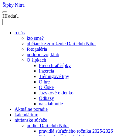
Šípky Nitra
Hľadať...
o nás
kto sme?
občianske združenie Dart club Nitra
fotogaléria
podpor svoj klub
O šípkach
Prečo hrať šípky
Inzercia
Tréningové tipy
O hre
O šípke
Jazykové okienko
Odkazy
na stiahnutie
Aktuálne poradie
kalendárium
nitrianske súťaže
oddiel Dart club Nitra
pravidlá súťažného ročníka 2025/2026