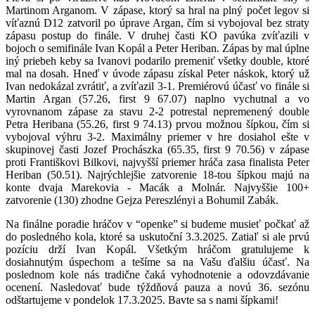
Martinom Arganom. V zápase, ktorý sa hral na plný počet legov si
víťaznú D12 zatvoril po úprave Argan, čím si vybojoval bez straty
zápasu postup do finále. V druhej časti KO pavúka zvíťazili v
bojoch o semifinále Ivan Kopál a Peter Heriban. Zápas by mal úplne
iný priebeh keby sa Ivanovi podarilo premeniť všetky double, ktoré
mal na dosah. Hneď v úvode zápasu získal Peter náskok, ktorý už
Ivan nedokázal zvrátiť, a zvíťazil 3-1. Premiérovú účasť vo finále si
Martin Argan (57.26, first 9 67.07) naplno vychutnal a vo
vyrovnanom zápase za stavu 2-2 potrestal nepremenený double
Petra Heribana (55.26, first 9 74.13) prvou možnou šípkou, čím si
vybojoval výhru 3-2. Maximálny priemer v hre dosiahol ešte v
skupinovej časti Jozef Prochászka (65.35, first 9 70.56) v zápase
proti Františkovi Bilkovi, najvyšší priemer hráča zasa finalista Peter
Heriban (50.51). Najrýchlejšie zatvorenie 18-tou šípkou majú na
konte dvaja Marekovia - Macák a Molnár. Najvyššie 100+
zatvorenie (130) zhodne Gejza Pereszlényi a Bohumil Zabák.
Na finálne poradie hráčov v “openke” si budeme musieť počkať až
do posledného kola, ktoré sa uskutoční 3.3.2025. Zatiaľ si ale prvú
pozíciu drží Ivan Kopál. Všetkým hráčom gratulujeme k
dosiahnutým úspechom a tešíme sa na Vašu ďalšiu účasť. Na
poslednom kole nás tradične čaká vyhodnotenie a odovzdávanie
ocenení. Nasledovať bude týždňová pauza a novú 36. sezónu
odštartujeme v pondelok 17.3.2025. Bavte sa s nami šípkami!