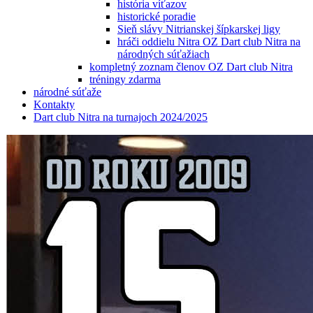
história víťazov
historické poradie
Sieň slávy Nitrianskej šípkarskej ligy
hráči oddielu Nitra OZ Dart club Nitra na
národných súťažiach
kompletný zoznam členov OZ Dart club Nitra
tréningy zdarma
národné súťaže
Kontakty
Dart club Nitra na turnajoch 2024/2025