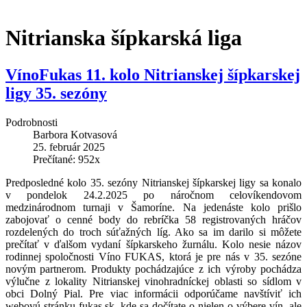
Nitrianska šípkarská liga
VínoFukas 11. kolo Nitrianskej šípkarskej
ligy 35. sezóny
Podrobnosti
Barbora Kotvasová
25. február 2025
Prečítané: 952x
Predposledné kolo 35. sezóny Nitrianskej šípkarskej ligy sa konalo
v pondelok 24.2.2025 po náročnom celovíkendovom
medzinárodnom turnaji v Šamoríne. Na jedenáste kolo prišlo
zabojovať o cenné body do rebríčka 58 registrovaných hráčov
rozdelených do troch súťažných líg. Ako sa im darilo si môžete
prečítať v ďalšom vydaní šípkarskeho žurnálu. Kolo nesie názov
rodinnej spoločnosti Víno FUKAS, ktorá je pre nás v 35. sezóne
novým partnerom. Produkty pochádzajúce z ich výroby pochádza
výlučne z lokality Nitrianskej vinohradníckej oblasti so sídlom v
obci Dolný Pial. Pre viac informácii odporúčame navštíviť ich
webovú stránku fukas.sk, kde sa dočítate o nielen o výbere vín, ale