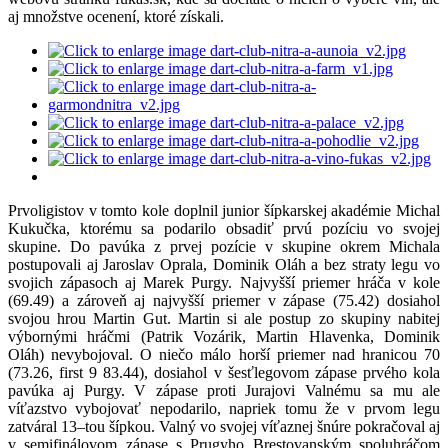
aj množstve ocenení, ktoré získali.
Prvoligistov v tomto kole doplnil junior šípkarskej akadémie Michal
Kukučka, ktorému sa podarilo obsadiť prvú pozíciu vo svojej
skupine. Do pavúka z prvej pozície v skupine okrem Michala
postupovali aj Jaroslav Oprala, Dominik Oláh a bez straty legu vo
svojich zápasoch aj Marek Purgy. Najvyšší priemer hráča v kole
(69.49) a zároveň aj najvyšší priemer v zápase (75.42) dosiahol
svojou hrou Martin Gut. Martin si ale postup zo skupiny nabitej
výbornými hráčmi (Patrik Vozárik, Martin Hlavenka, Dominik
Oláh) nevybojoval. O niečo málo horší priemer nad hranicou 70
(73.26, first 9 83.44), dosiahol v šesťlegovom zápase prvého kola
pavúka aj Purgy. V zápase proti Jurajovi Valnému sa mu ale
víťazstvo vybojovať nepodarilo, napriek tomu že v prvom legu
zatváral 13–tou šípkou. Valný vo svojej víťaznej šnúre pokračoval aj
v semifinálovom zápase s Prugyho Brestovanským spoluhráčom