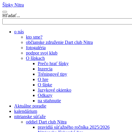
Šípky Nitra
Hľadať...
o nás
kto sme?
občianske združenie Dart club Nitra
fotogaléria
podpor svoj klub
O šípkach
Prečo hrať šípky
Inzercia
Tréningové tipy
O hre
O šípke
Jazykové okienko
Odkazy
na stiahnutie
Aktuálne poradie
kalendárium
nitrianske súťaže
oddiel Dart club Nitra
pravidlá súťažného ročníka 2025/2026