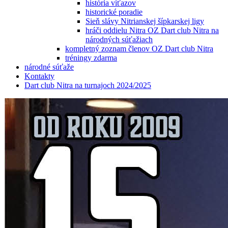
história víťazov
historické poradie
Sieň slávy Nitrianskej šípkarskej ligy
hráči oddielu Nitra OZ Dart club Nitra na
národných súťažiach
kompletný zoznam členov OZ Dart club Nitra
tréningy zdarma
národné súťaže
Kontakty
Dart club Nitra na turnajoch 2024/2025