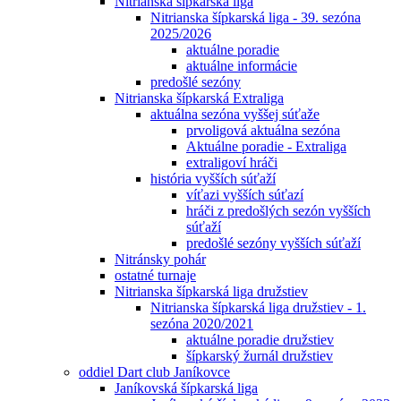
Nitrianska šípkarská liga
Nitrianska šípkarská liga - 39. sezóna
2025/2026
aktuálne poradie
aktuálne informácie
predošlé sezóny
Nitrianska šípkarská Extraliga
aktuálna sezóna vyššej súťaže
prvoligová aktuálna sezóna
Aktuálne poradie - Extraliga
extraligoví hráči
história vyšších súťaží
víťazi vyšších súťazí
hráči z predošlých sezón vyšších
súťaží
predošlé sezóny vyšších súťaží
Nitránsky pohár
ostatné turnaje
Nitrianska šípkarská liga družstiev
Nitrianska šípkarská liga družstiev - 1.
sezóna 2020/2021
aktuálne poradie družstiev
šípkarský žurnál družstiev
oddiel Dart club Janíkovce
Janíkovská šípkarská liga