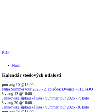
PDF
Nasl.
Kalendár steelových udalostí
pon aug 10 @18:00
-
Nitra Summer tour 2026 - 2. epizóda: Dvojice 701DI-DO
štv aug 13 @18:00
-
Janíkovská šípkarská liga - Summer tour 2026 - 7. kolo
štv aug 20 @18:00
-
Janíkovská šípkarská liga - Summer tour 2026 - 9. kolo
pon aug 24 @18:00
-