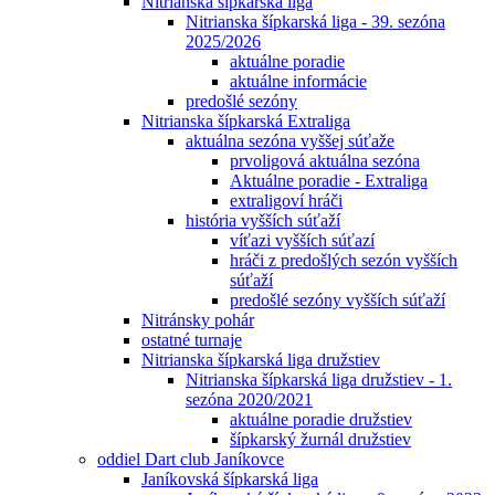
Nitrianska šípkarská liga
Nitrianska šípkarská liga - 39. sezóna
2025/2026
aktuálne poradie
aktuálne informácie
predošlé sezóny
Nitrianska šípkarská Extraliga
aktuálna sezóna vyššej súťaže
prvoligová aktuálna sezóna
Aktuálne poradie - Extraliga
extraligoví hráči
história vyšších súťaží
víťazi vyšších súťazí
hráči z predošlých sezón vyšších
súťaží
predošlé sezóny vyšších súťaží
Nitránsky pohár
ostatné turnaje
Nitrianska šípkarská liga družstiev
Nitrianska šípkarská liga družstiev - 1.
sezóna 2020/2021
aktuálne poradie družstiev
šípkarský žurnál družstiev
oddiel Dart club Janíkovce
Janíkovská šípkarská liga