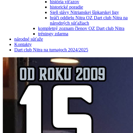
história víťazov
historické poradie
Sieň slávy Nitrianskej šípkarskej ligy
hráči oddielu Nitra OZ Dart club Nitra na
národných súťažiach
kompletný zoznam členov OZ Dart club Nitra
tréningy zdarma
národné súťaže
Kontakty
Dart club Nitra na turnajoch 2024/2025