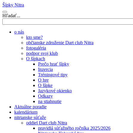
Šípky Nitra
Hľadať...
o nás
kto sme?
občianske združenie Dart club Nitra
fotogaléria
podpor svoj klub
O šípkach
Prečo hrať šípky
Inzercia
Tréningové tipy
O hre
O šípke
Jazykové okienko
Odkazy
na stiahnutie
Aktuálne poradie
kalendárium
nitrianske súťaže
oddiel Dart club Nitra
pravidlá súťažného ročníka 2025/2026