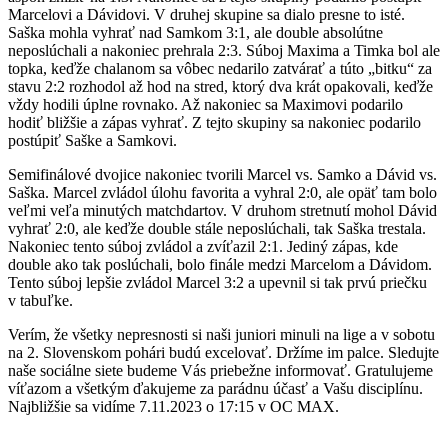
Marcelovi a Dávidovi. V druhej skupine sa dialo presne to isté.
Saška mohla vyhrať nad Samkom 3:1, ale double absolútne
neposlúchali a nakoniec prehrala 2:3. Súboj Maxima a Timka bol ale
topka, keďže chalanom sa vôbec nedarilo zatvárať a túto „bitku“ za
stavu 2:2 rozhodol až hod na stred, ktorý dva krát opakovali, keďže
vždy hodili úplne rovnako. Až nakoniec sa Maximovi podarilo
hodiť bližšie a zápas vyhrať. Z tejto skupiny sa nakoniec podarilo
postúpiť Saške a Samkovi.
Semifinálové dvojice nakoniec tvorili Marcel vs. Samko a Dávid vs.
Saška. Marcel zvládol úlohu favorita a vyhral 2:0, ale opäť tam bolo
veľmi veľa minutých matchdartov. V druhom stretnutí mohol Dávid
vyhrať 2:0, ale keďže double stále neposlúchali, tak Saška trestala.
Nakoniec tento súboj zvládol a zvíťazil 2:1. Jediný zápas, kde
double ako tak poslúchali, bolo finále medzi Marcelom a Dávidom.
Tento súboj lepšie zvládol Marcel 3:2 a upevnil si tak prvú priečku
v tabuľke.
Verím, že všetky nepresnosti si naši juniori minuli na lige a v sobotu
na 2. Slovenskom pohári budú excelovať. Držíme im palce. Sledujte
naše sociálne siete budeme Vás priebežne informovať. Gratulujeme
víťazom a všetkým ďakujeme za parádnu účasť a Vašu disciplínu.
Najbližšie sa vidíme 7.11.2023 o 17:15 v OC MAX.