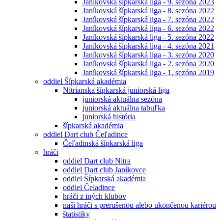
Janíkovská šípkarská liga - 9. sezóna 2023
Janíkovská šípkarská liga - 8. sezóna 2022
Janíkovská šípkarská liga - 7. sezóna 2022
Janíkovská šípkarská liga - 6. sezóna 2022
Janíkovská šípkarská liga - 5. sezóna 2022
Janíkovská šípkarská liga - 4. sezóna 2021
Janíkovská šípkarská liga - 3. sezóna 2020
Janíkovská šípkarská liga - 2. sezóna 2020
Janíkovská šípkarská liga - 1. sezóna 2019
oddiel Šípkarská akadémia
Nitrianska šípkarská juniorská liga
juniorská aktuálna sezóna
juniorská aktuálna tabuľka
juniorská história
šípkarská akadémia
oddiel Dart club Čeľadince
Čeľadinská šípkarská liga
hráči
oddiel Dart club Nitra
oddiel Dart club Janíkovce
oddiel Šípkarská akadémia
oddiel Čeladince
hráči z iných klubov
naši hráči s prerušenou alebo ukončenou kariérou
štatistiky