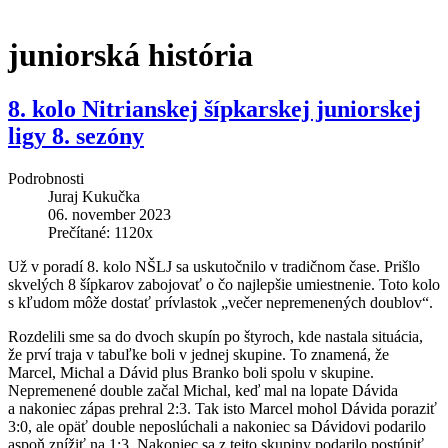
juniorská história
8. kolo Nitrianskej šípkarskej juniorskej
ligy 8. sezóny
Podrobnosti
Juraj Kukučka
06. november 2023
Prečítané: 1120x
Už v poradí 8. kolo NŠLJ sa uskutočnilo v tradičnom čase. Prišlo
skvelých 8 šípkarov zabojovať o čo najlepšie umiestnenie. Toto kolo
s kľudom môže dostať prívlastok „večer nepremenených doublov“.
Rozdelili sme sa do dvoch skupín po štyroch, kde nastala situácia,
že prví traja v tabuľke boli v jednej skupine. To znamená, že
Marcel, Michal a Dávid plus Branko boli spolu v skupine.
Nepremenené double začal Michal, keď mal na lopate Dávida
a nakoniec zápas prehral 2:3. Tak isto Marcel mohol Dávida poraziť
3:0, ale opäť double neposlúchali a nakoniec sa Dávidovi podarilo
aspoň znížiť na 1:3. Nakoniec sa z tejto skupiny podarilo postúpiť