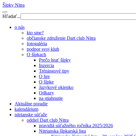
Šípky Nitra
Hľadať...
o nás
kto sme?
občianske združenie Dart club Nitra
fotogaléria
podpor svoj klub
O šípkach
Prečo hrať šípky
Inzercia
Tréningové tipy
O hre
O šípke
Jazykové okienko
Odkazy
na stiahnutie
Aktuálne poradie
kalendárium
nitrianske súťaže
oddiel Dart club Nitra
pravidlá súťažného ročníka 2025/2026
Nitrianska šípkarská liga