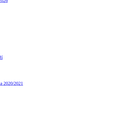
/2026
ží
óna 2020/2021