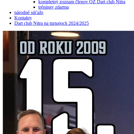
kompletný zoznam členov OZ Dart club Nitra
tréningy zdarma
národné súťaže
Kontakty
Dart club Nitra na turnajoch 2024/2025