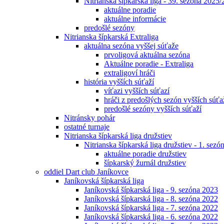
Nitrianska šípkarská liga - 39. sezóna 2025
aktuálne poradie
aktuálne informácie
predošlé sezóny
Nitrianska šípkarská Extraliga
aktuálna sezóna vyššej súťaže
prvoligová aktuálna sezóna
Aktuálne poradie - Extraliga
extraligoví hráči
história vyšších súťaží
víťazi vyšších súťazí
hráči z predošlých sezón vyšších súťa
predošlé sezóny vyšších súťaží
Nitránsky pohár
ostatné turnaje
Nitrianska šípkarská liga družstiev
Nitrianska šípkarská liga družstiev - 1. sez
aktuálne poradie družstiev
šípkarský žurnál družstiev
oddiel Dart club Janíkovce
Janíkovská šípkarská liga
Janíkovská šípkarská liga - 9. sezóna 2023
Janíkovská šípkarská liga - 8. sezóna 2022
Janíkovská šípkarská liga - 7. sezóna 2022
Janíkovská šípkarská liga - 6. sezóna 2022