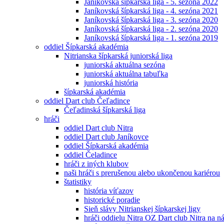
Janíkovská šípkarská liga - 5. sezóna 2022
Janíkovská šípkarská liga - 4. sezóna 2021
Janíkovská šípkarská liga - 3. sezóna 2020
Janíkovská šípkarská liga - 2. sezóna 2020
Janíkovská šípkarská liga - 1. sezóna 2019
oddiel Šípkarská akadémia
Nitrianska šípkarská juniorská liga
juniorská aktuálna sezóna
juniorská aktuálna tabuľka
juniorská história
šípkarská akadémia
oddiel Dart club Čeľadince
Čeľadinská šípkarská liga
hráči
oddiel Dart club Nitra
oddiel Dart club Janíkovce
oddiel Šípkarská akadémia
oddiel Čeladince
hráči z iných klubov
naši hráči s prerušenou alebo ukončenou kariérou
štatistiky
história víťazov
historické poradie
Sieň slávy Nitrianskej šípkarskej ligy
hráči oddielu Nitra OZ Dart club Nitra na 